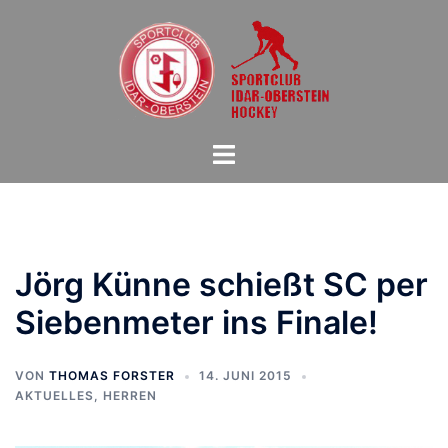
Zum
Inhalt
springen
Menü
umschalten
Jörg Künne schießt SC per
Siebenmeter ins Finale!
VON
THOMAS FORSTER
14. JUNI 2015
AKTUELLES
,
HERREN