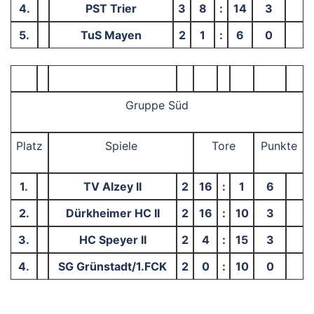
4.
PST Trier
3
8
:
14
3
5.
TuS Mayen
2
1
:
6
0
Gruppe Süd
Platz
Spiele
Tore
Punkte
1.
TV Alzey II
2
16
:
1
6
2.
Dürkheimer HC II
2
16
:
10
3
3.
HC Speyer II
2
4
:
15
3
4.
SG Grünstadt/1.FCK
2
0
:
10
0