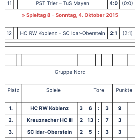
11
PST Trier – TuS Mayen
4:0
(0:0)
» Spieltag 8 – Sonntag, 4. Oktober 2015
12
HC RW Koblenz – SC Idar-Oberstein
2:1
(2:1)
Gruppe Nord
Platz
Spiele
Tore
Punkte
1.
HC RW Koblenz
3
6
:
3
9
2.
Kreuznacher HC III
2
13
:
7
3
3.
SC Idar-Oberstein
2
5
:
3
3