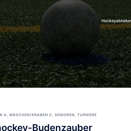
Hockeyabteilu
N A
,
MÄDCHEN/KNABEN C
,
SENIOREN
,
TURNIERE
nhockey-Budenzauber