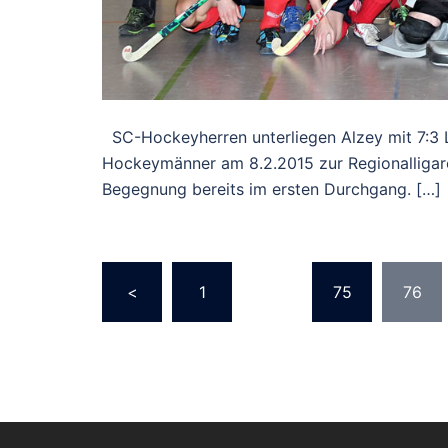
SC-Hockeyherren unterliegen Alzey mit 7:3 L
Hockeymänner am 8.2.2015 zur Regionalligare
Begegnung bereits im ersten Durchgang. […]
Seitennummerie
<
1
…
75
76
der
Beiträge