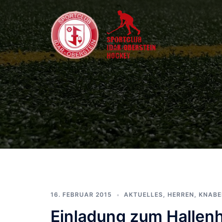
Zum
Inhalt
springen
Wir
spielen
Hockey
–
seit
1925
16. FEBRUAR 2015
AKTUELLES
,
HERREN
,
KNABE
Einladung zum Halle