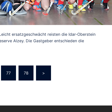
eicht ersatzgeschwächt reisten die Idar-Oberstein
serve Alzey. Die Gastgeber entschieden die
rung
77
78
>